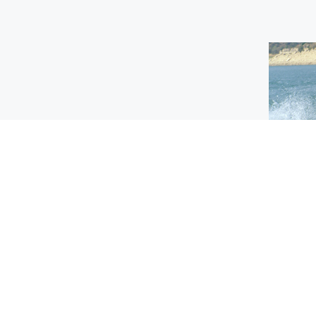
Paraí
Su loca
orillas
permite
deporte
MIÉRCO
2026