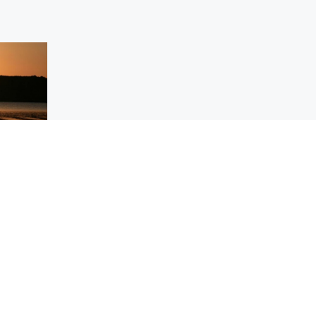
Aragón
2094