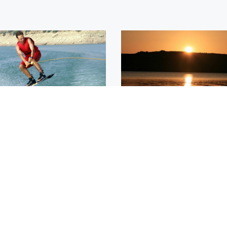
so
Localización
lización, próximo a Caspe, a
 del llamado Mar de Aragón
Encuéntranos en el Mar de 
 la práctica de numerosos
s acuáticos...
MIÉRCOLES, 11 DE ENERO DE
2023
LES, 13 DE MAYO DE
1250